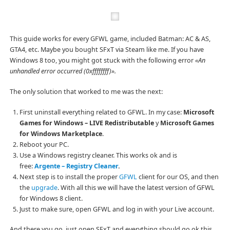
This guide works for every GFWL game, included Batman: AC & AS,
GTA4, etc. Maybe you bought SFxT via Steam like me. If you have
Windows 8 too, you might got stuck with the following error
«An
unhandled error occurred (0xffffffff)».
The only solution that worked to me was the next:
First uninstall everything related to GFWL. In my case:
Microsoft
Games for Windows – LIVE Redistributable
y
Microsoft Games
for Windows Marketplace
.
Reboot your PC.
Use a Windows registry cleaner. This works ok and is
free:
Argente – Registry Cleaner
.
Next step is to install the proper
GFWL
client for our OS, and then
the
upgrade
. With all this we will have the latest version of GFWL
for Windows 8 client.
Just to make sure, open GFWL and log in with your Live account.
And there you go, just open SFxT and everything should go ok this