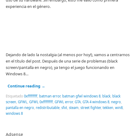
uso de su hardware. Sin embargo, esto me valió como primera
experiencia en el género.
Dejando de lado la nostalgia (al menos por hoy!), vamos a centrarnos
en el título del post. Después de una serie de problemas (black
screen/pantalla en negro), ya tengo el juego funcionando en
Windows 8…
Continue reading
→
Etiquetado
0xffffffff
,
batman error
,
batman gfwl windows 8
,
black
,
black
screen
,
GFWL
,
GFWL 0xffffffff
,
GFWL error
,
GTA
,
GTA 4 windows 8
,
negro
,
pantalla en negro
,
redistributable
,
sfxt
,
steam
,
street fighter
,
tekken
,
win8
,
windows 8
Adsense