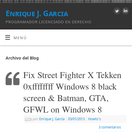
Enrique J. Garcia
PROGRAMADOR LICENCIADO EN DERECHO
MENÚ
Archivo del Blog
Fix Street Fighter X Tekken
0xffffffff Windows 8 black
screen & Batman, GTA,
GFWL on Windows 8
CITA
por
Enrique J. Garcí­a
|
03/01/2013
|
Howto's
3 comentarios