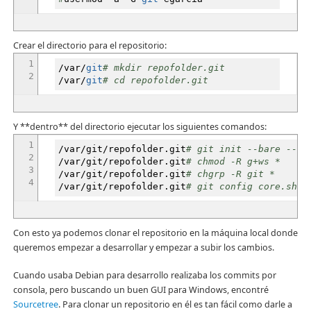
Crear el directorio para el repositorio:
1
/
var
/
git
# mkdir repofolder.git
2
/
var
/
git
# cd repofolder.git
Y **dentro** del directorio ejecutar los siguientes comandos:
1
/
var
/
git
/
repofolder.git
# git init --bare --sh
2
/
var
/
git
/
repofolder.git
# chmod -R g+ws *
3
/
var
/
git
/
repofolder.git
# chgrp -R git *
4
/
var
/
git
/
repofolder.git
# git config core.shar
Con esto ya podemos clonar el repositorio en la máquina local donde
queremos empezar a desarrollar y empezar a subir los cambios.
Cuando usaba Debian para desarrollo realizaba los commits por
consola, pero buscando un buen GUI para Windows, encontré
Sourcetree
. Para clonar un repositorio en él es tan fácil como darle a