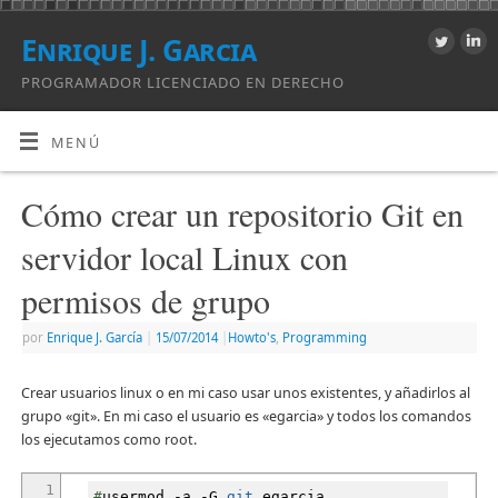
Enrique J. Garcia
PROGRAMADOR LICENCIADO EN DERECHO
MENÚ
Cómo crear un repositorio Git en
servidor local Linux con
permisos de grupo
por
Enrique J. Garcí­a
|
15/07/2014
|
Howto's
,
Programming
Crear usuarios linux o en mi caso usar unos existentes, y añadirlos al
grupo «git». En mi caso el usuario es «egarcia» y todos los comandos
los ejecutamos como root.
1
#
usermod
-a
-G
git
egarcia