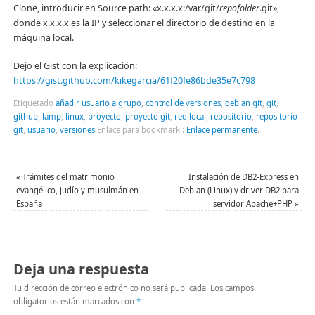
Clone, introducir en Source path: «x.x.x.x:/var/git/
repofolder
.git»,
donde x.x.x.x es la IP y seleccionar el directorio de destino en la
máquina local.
Dejo el Gist con la explicación:
https://gist.github.com/kikegarcia/61f20fe86bde35e7c798
Etiquetado
añadir usuario a grupo
,
control de versiones
,
debian git
,
git
,
github
,
lamp
,
linux
,
proyecto
,
proyecto git
,
red local
,
repositorio
,
repositorio
git
,
usuario
,
versiones
.
Enlace para bookmark :
Enlace permanente
.
«
Trámites del matrimonio
Instalación de DB2-Express en
evangélico, judío y musulmán en
Debian (Linux) y driver DB2 para
España
servidor Apache+PHP
»
Deja una respuesta
Tu dirección de correo electrónico no será publicada.
Los campos
obligatorios están marcados con
*