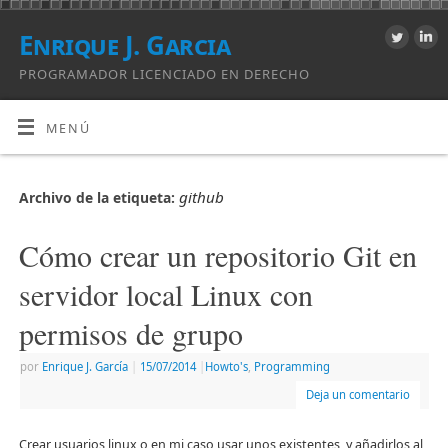
Enrique J. Garcia
PROGRAMADOR LICENCIADO EN DERECHO
MENÚ
github
Archivo de la etiqueta:
Cómo crear un repositorio Git en
servidor local Linux con
permisos de grupo
por
Enrique J. Garcí­a
|
15/07/2014
|
Howto's
,
Programming
Deja un comentario
Crear usuarios linux o en mi caso usar unos existentes, y añadirlos al