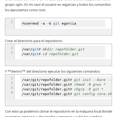
grupo «git». En mi caso el usuario es «egarcia» y todos los comandos
los ejecutamos como root.
1
#
usermod
-a
-G
git
egarcia
Crear el directorio para el repositorio:
1
/
var
/
git
# mkdir repofolder.git
2
/
var
/
git
# cd repofolder.git
Y **dentro** del directorio ejecutar los siguientes comandos:
1
/
var
/
git
/
repofolder.git
# git init --bare --sh
2
/
var
/
git
/
repofolder.git
# chmod -R g+ws *
3
/
var
/
git
/
repofolder.git
# chgrp -R git *
4
/
var
/
git
/
repofolder.git
# git config core.shar
Con esto ya podemos clonar el repositorio en la máquina local donde
queremos empezar a desarrollar y empezar a subir los cambios.