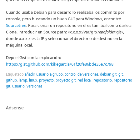
Cuando usaba Debian para desarrollo realizaba los commits por
consola, pero buscando un buen GUI para Windows, encontré
Sourcetree
. Para clonar un repositorio en él es tan fácil como darle a
Clone, introducir en Source path: «x.x.x.x:/var/git/
repofolder
.git»,
donde x.x.x.x es la IP y seleccionar el directorio de destino en la
máquina local.
Dejo el Gist con la explicación:
https://gist.github.com/kikegarcia/61f20fe86bde35e7c798
Etiquetado
añadir usuario a grupo
,
control de versiones
,
debian git
,
git
,
github
,
lamp
,
linux
,
proyecto
,
proyecto git
,
red local
,
repositorio
,
repositorio
git
,
usuario
,
versiones
Adsense