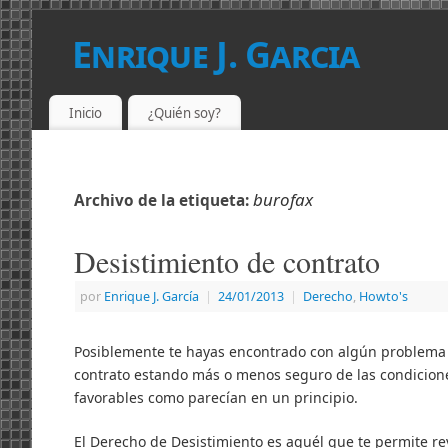
Enrique J. Garcia
PROGRAMADOR LICENCIADO EN DERECHO
Inicio
¿Quién soy?
burofax
Archivo de la etiqueta:
Desistimiento de contrato
por
Enrique J. Garcí­a
|
24/01/2013
|
Derecho
,
Howto's
Posiblemente te hayas encontrado con algún problema c
contrato estando más o menos seguro de las condicione
favorables como parecían en un principio.
El Derecho de Desistimiento es aquél que te permite re