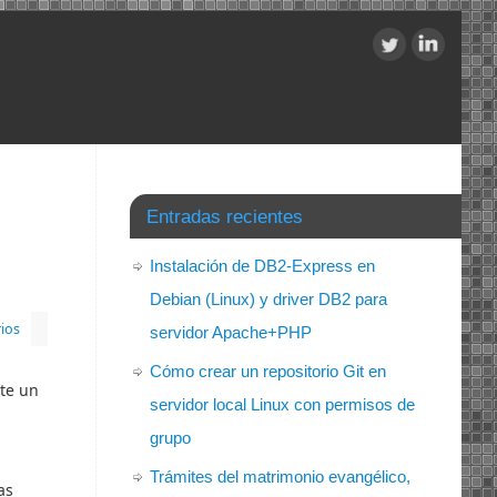
Entradas recientes
Instalación de DB2-Express en
Debian (Linux) y driver DB2 para
ios
servidor Apache+PHP
Cómo crear un repositorio Git en
ste un
servidor local Linux con permisos de
grupo
Trámites del matrimonio evangélico,
as