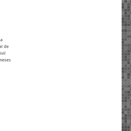
la
al de
vil
 meses