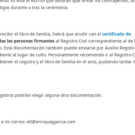
nto. Es este el escrito que tendrán que firmar los contrayentes, la
tigos durante o tras la ceremonia.
ecibir el libro de familia, habrá que acudir con el
certificado de
das las personas firmantes
al Registro Civil correspondiente al de 
do. Esta documentación también puede enviarse por Auxilio Registr
iente al lugar de culto. Personalmente recomiendo ir al Registro Ci
ner el registro y el libro de familia en el acto, pudiendo tardar
egistros podrían elegir alguna otra documentación.
 a mi correo:
att@enriquejgarcia.com