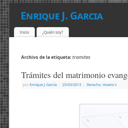
Enrique J. Garcia
PROGRAMADOR LICENCIADO EN DERECHO
Inicio
¿Quién soy?
tramites
Archivo de la etiqueta:
Trámites del matrimonio evang
por
Enrique J. Garcí­a
|
25/03/2013
|
Derecho
,
Howto's