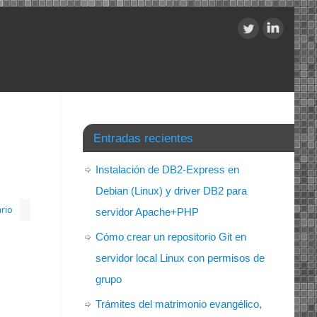
Entradas recientes
Instalación de DB2-Express en
Debian (Linux) y driver DB2 para
rio
servidor Apache+PHP
Cómo crear un repositorio Git en
servidor local Linux con permisos de
grupo
Trámites del matrimonio evangélico,