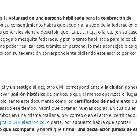
r la
voluntad de una persona habilitada para la celebración de
n su consentimiento habrá que acudir a la sede de la federación 
generales viene a describir que FEREDE, FCJE, o la CIE (en su caso
agoga o mezquita federada, y por lo tanto habilitada para la cele
e no poder realizar este trámite en persona, lo más aconsejable es q
o con su federación correspondiente pidiendo este escrito por cor
 él y
un testigo
al Registro Civil correspondiente
a la ciudad dond
llevar
padrón histórico
de ambos, o que al menos aparezca el luga
y ojo, tanto este documento como los
certificados de nacimiento
qu
Pasado ese tiempo, habrá que obtener nuevas copias. En cualquier
mbos en una misma mañana, por correo o en el acto el certificado
gital o DNI electrónico
. A parte, por supuesto habrá que aportar
igo que acompaña
, y habrá que
firmar una declaración jurada de e