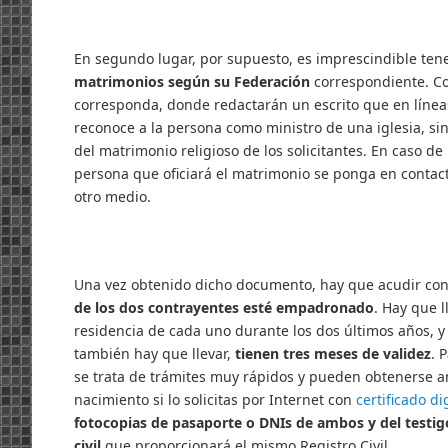
En segundo lugar, por supuesto, es imprescindible tene
matrimonios según su Federación
correspondiente. Co
corresponda, donde redactarán un escrito que en líneas 
reconoce a la persona como ministro de una iglesia, sin
del matrimonio religioso de los solicitantes. En caso d
persona que oficiará el matrimonio se ponga en contact
otro medio.
Una vez obtenido dicho documento, hay que acudir con
de los dos contrayentes esté empadronado
. Hay que 
residencia de cada uno durante los dos últimos años, 
también hay que llevar,
tienen tres meses de validez
. 
se trata de trámites muy rápidos y pueden obtenerse a
nacimiento si lo solicitas por Internet con
certificado di
fotocopias de pasaporte o DNIs de ambos y del test
civil
que proporcionará el mismo Registro Civil.