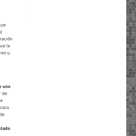
que
)
bración
ue la
reo u
e uno
r de
e
 caso
 de
stado