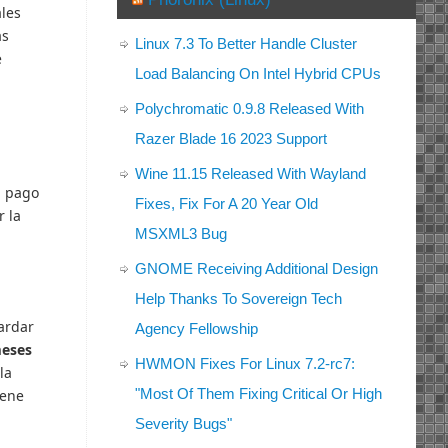
ales
as
Linux 7.3 To Better Handle Cluster
e
Load Balancing On Intel Hybrid CPUs
Polychromatic 0.9.8 Released With
Razer Blade 16 2023 Support
Wine 11.15 Released With Wayland
l pago
Fixes, Fix For A 20 Year Old
r la
MSXML3 Bug
GNOME Receiving Additional Design
Help Thanks To Sovereign Tech
ardar
Agency Fellowship
meses
HWMON Fixes For Linux 7.2-rc7:
la
"Most Of Them Fixing Critical Or High
iene
Severity Bugs"