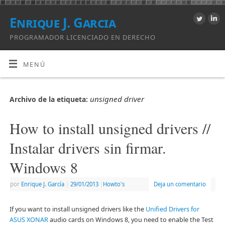
Enrique J. Garcia
PROGRAMADOR LICENCIADO EN DERECHO
MENÚ
unsigned driver
Archivo de la etiqueta:
How to install unsigned drivers //
Instalar drivers sin firmar.
Windows 8
por
Enrique J. Garcí­a
|
29/01/2013
|
Howto's
Deja un comentario
If you want to install unsigned drivers like the
Unified Drivers for
ASUS XONAR
audio cards on Windows 8, you need to enable the Test