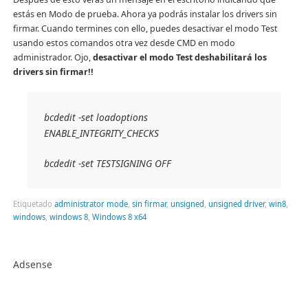
estás en Modo de prueba. Ahora ya podrás instalar los drivers sin
firmar. Cuando termines con ello, puedes desactivar el modo Test
usando estos comandos otra vez desde CMD en modo
administrador. Ojo,
desactivar el modo Test deshabilitará los
drivers sin firmar!!
bcdedit -set loadoptions
ENABLE_INTEGRITY_CHECKS
bcdedit -set TESTSIGNING OFF
Etiquetado
administrator mode
,
sin firmar
,
unsigned
,
unsigned driver
,
win8
,
windows
,
windows 8
,
Windows 8 x64
Adsense