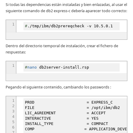
Si todas las dependencias están instaladas y bien enlazadas, al usar el
siguiente comando de db2 express-c debería aparecer todo correcto:
1
#
.
/
tmp
/
ibm
/
db2prereqcheck
-v
10.5.0.1
Dentro del directorio temporal de instalación, crear el fichero de
respuestas:
1
#
nano
db2server-install.rsp
Pegando el siguiente contenido, cambiando los passwords :
1
PROD = EXPRESS_C
2
FILE =
/
opt
/
ibm
/
db2
3
LIC_AGREEMENT = ACCEPT
4
INTERACTIVE = YES
5
INSTALL_TYPE = COMPACT
6
COMP = APPLICATION_DEVELOPME
7