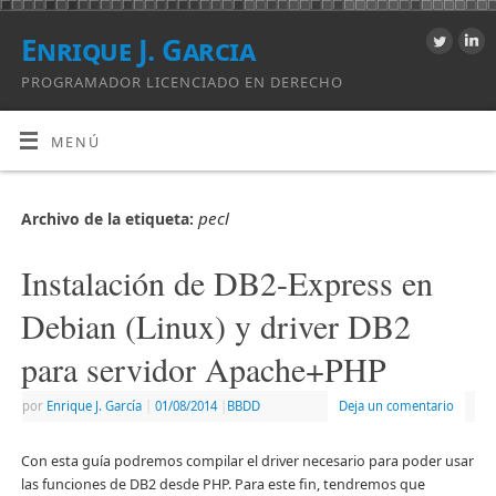
Enrique J. Garcia
PROGRAMADOR LICENCIADO EN DERECHO
MENÚ
pecl
Archivo de la etiqueta:
Instalación de DB2-Express en
Debian (Linux) y driver DB2
para servidor Apache+PHP
por
Enrique J. Garcí­a
|
01/08/2014
|
BBDD
Deja un comentario
Con esta guía podremos compilar el driver necesario para poder usar
las funciones de DB2 desde PHP. Para este fin, tendremos que