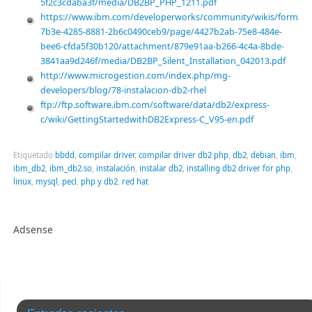
5f2c3cdaba3f/media/DB2BP_PHP_1211.pdf
https://www.ibm.com/developerworks/community/wikis/form/ano
7b3e-4285-8881-2b6c0490ceb9/page/4427b2ab-75e8-484e-
bee6-cfda5f30b120/attachment/879e91aa-b266-4c4a-8bde-
3841aa9d246f/media/DB2BP_Silent_Installation_042013.pdf
http://www.microgestion.com/index.php/mg-
developers/blog/78-instalacion-db2-rhel
ftp://ftp.software.ibm.com/software/data/db2/express-
c/wiki/GettingStartedwithDB2Express-C_V95-en.pdf
Etiquetado
bbdd
,
compilar driver
,
compilar driver db2 php
,
db2
,
debian
,
ibm
,
ibm_db2
,
ibm_db2.so
,
instalación
,
instalar db2
,
installing db2 driver for php
,
linux
,
mysql
,
pecl
,
php y db2
,
red hat
Adsense