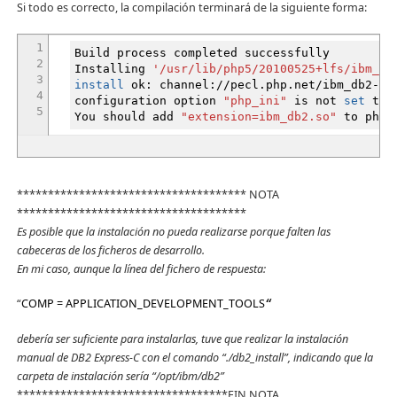
Si todo es correcto, la compilación terminará de la siguiente forma:
1
Build process completed successfully
2
Installing
'/usr/lib/php5/20100525+lfs/ibm_db
3
install
ok: channel:
//
pecl.php.net
/
ibm_db2-1.
4
configuration option
"php_ini"
is not
set
to p
5
You should add
"extension=ibm_db2.so"
to php.
************************************* NOTA
*************************************
Es posible que la instalación no pueda realizarse porque falten las
cabeceras de los ficheros de desarrollo.
En mi caso, aunque la línea del fichero de respuesta:
“
COMP = APPLICATION_DEVELOPMENT_TOOLS
“
debería ser suficiente para instalarlas, tuve que realizar la instalación
manual de DB2 Express-C con el comando “./db2_install”, indicando que la
carpeta de instalación sería “/opt/ibm/db2”
**********************************FIN NOTA