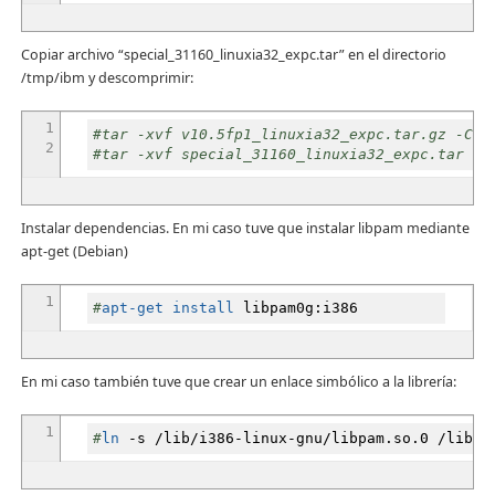
Copiar archivo “special_31160_linuxia32_expc.tar” en el directorio
/tmp/ibm y descomprimir:
1
#tar -xvf v10.5fp1_linuxia32_expc.tar.gz -C /
2
#tar -xvf special_31160_linuxia32_expc.tar -C
Instalar dependencias. En mi caso tuve que instalar libpam mediante
apt-get (Debian)
1
#
apt-get install
libpam0g:i386
En mi caso también tuve que crear un enlace simbólico a la librería:
1
#
ln
-s
/
lib
/
i386-linux-gnu
/
libpam.so.0
/
lib
/
l