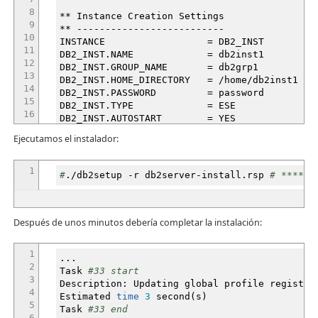
8
**
Instance Creation Settings
9
**
--------------------------
10
INSTANCE = DB2_INST
11
DB2_INST.NAME = db2inst1
12
DB2_INST.GROUP_NAME = db2grp1
13
DB2_INST.HOME_DIRECTORY =
/
home
/
db2inst1
14
DB2_INST.PASSWORD = password
15
DB2_INST.TYPE = ESE
16
DB2_INST.AUTOSTART = YES
17
DB2_INST.START_DURING_INSTALL = YES
Ejecutamos el instalador:
18
DB2_INST.SVCENAME = db2cdb2inst1
19
DB2_INST.PORT_NUMBER =
50000
20
DB2_INST.FENCED_USERNAME = db2inst1
1
#
.
/
db2setup
-r
db2server-install.rsp
# ******
21
DB2_INST.FENCED_GROUP_NAME = db2grp1
22
DB2_INST.FENCED_HOME_DIRECTORY =
/
home
/
db2ins
23
DB2_INST.FENCED_PASSWORD = password
Después de unos minutos debería completar la instalación:
1
...
2
Task
#33 start
3
Description: Updating global profile registry
4
Estimated
time
3
second
(
s
)
5
Task
#33 end
6