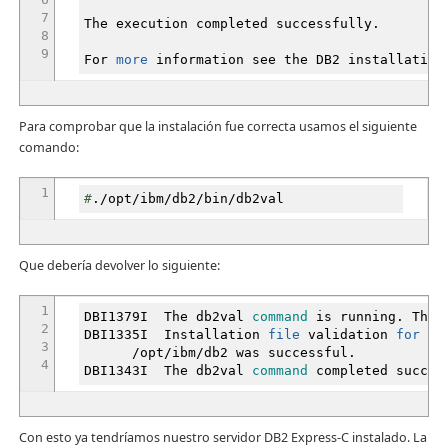
7
The execution completed successfully.
8
9
For
more
information see the DB2 installatio
Para comprobar que la instalación fue correcta usamos el siguiente
comando:
1
#
.
/
opt
/
ibm
/
db2
/
bin
/
db2val
Que debería devolver lo siguiente:
1
DBI1379I The db2val
command
is running. This 
2
DBI1335I Installation
file
validation
for
the
3
/
opt
/
ibm
/
db2 was successful.
4
DBI1343I The db2val
command
completed succes
Con esto ya tendríamos nuestro servidor DB2 Express-C instalado. La