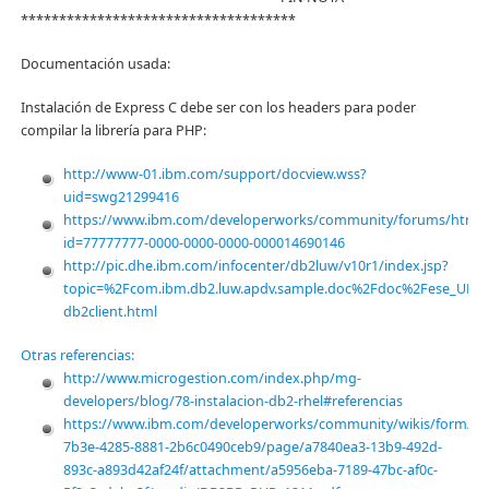
************************************
Documentación usada:
Instalación de Express C debe ser con los headers para poder
compilar la librería para PHP:
http://www-01.ibm.com/support/docview.wss?
uid=swg21299416
https://www.ibm.com/developerworks/community/forums/html/t
id=77777777-0000-0000-0000-000014690146
http://pic.dhe.ibm.com/infocenter/db2luw/v10r1/index.jsp?
topic=%2Fcom.ibm.db2.luw.apdv.sample.doc%2Fdoc%2Fese_UNIX
db2client.html
Otras referencias:
http://www.microgestion.com/index.php/mg-
developers/blog/78-instalacion-db2-rhel#referencias
https://www.ibm.com/developerworks/community/wikis/form/ano
7b3e-4285-8881-2b6c0490ceb9/page/a7840ea3-13b9-492d-
893c-a893d42af24f/attachment/a5956eba-7189-47bc-af0c-