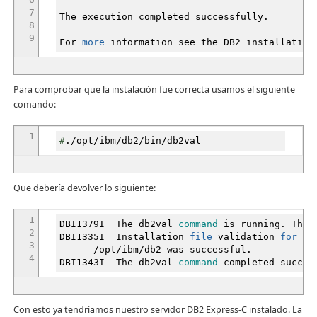
7
The execution completed successfully.
8
9
For
more
information see the DB2 installatio
Para comprobar que la instalación fue correcta usamos el siguiente
comando:
1
#
.
/
opt
/
ibm
/
db2
/
bin
/
db2val
Que debería devolver lo siguiente:
1
DBI1379I The db2val
command
is running. This 
2
DBI1335I Installation
file
validation
for
the
3
/
opt
/
ibm
/
db2 was successful.
4
DBI1343I The db2val
command
completed succes
Con esto ya tendríamos nuestro servidor DB2 Express-C instalado. La