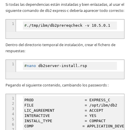
Si todas las dependencias están instaladas y bien enlazadas, al usar el
siguiente comando de db2 express-c debería aparecer todo correcto:
1
#
.
/
tmp
/
ibm
/
db2prereqcheck
-v
10.5.0.1
Dentro del directorio temporal de instalación, crear el fichero de
respuestas:
1
#
nano
db2server-install.rsp
Pegando el siguiente contenido, cambiando los passwords :
1
PROD = EXPRESS_C
2
FILE =
/
opt
/
ibm
/
db2
3
LIC_AGREEMENT = ACCEPT
4
INTERACTIVE = YES
5
INSTALL_TYPE = COMPACT
6
COMP = APPLICATION_DEVELOPME
7