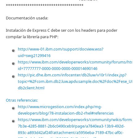
************************************
Documentación usada:
Instalación de Express C debe ser con los headers para poder
compilar la librería para PHP:
http://www-01.ibm.com/support/docview.wss?
uid=swg21299416
https://www.ibm.com/developerworks/community/forums/html/t
id=77777777-0000-0000-0000-000014690146
http://pic.dhe.ibm.com/infocenter/db2luw/v10r1/index.jsp?
topic=%2Fcom.ibm.db2.luw.apdv.sample.doc%2Fdoc%2Fese_UNIX
db2client.html
Otras referencias:
http://www.microgestion.com/index.php/mg-
developers/blog/78-instalacion-db2-rhel#referencias
https://www.ibm.com/developerworks/community/wikis/form/ano
7b3e-4285-8881-2b6c0490ceb9/page/a7840ea3-13b9-492d-
893c-a893d42af24f/attachment/a5956eba-7189-47bc-af0c-