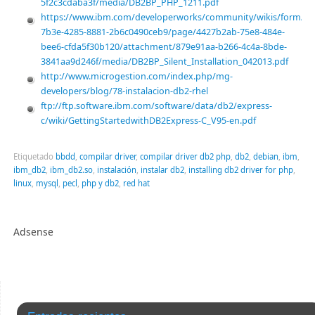
5f2c3cdaba3f/media/DB2BP_PHP_1211.pdf
https://www.ibm.com/developerworks/community/wikis/form/ano
7b3e-4285-8881-2b6c0490ceb9/page/4427b2ab-75e8-484e-
bee6-cfda5f30b120/attachment/879e91aa-b266-4c4a-8bde-
3841aa9d246f/media/DB2BP_Silent_Installation_042013.pdf
http://www.microgestion.com/index.php/mg-
developers/blog/78-instalacion-db2-rhel
ftp://ftp.software.ibm.com/software/data/db2/express-
c/wiki/GettingStartedwithDB2Express-C_V95-en.pdf
Etiquetado
bbdd
,
compilar driver
,
compilar driver db2 php
,
db2
,
debian
,
ibm
,
ibm_db2
,
ibm_db2.so
,
instalación
,
instalar db2
,
installing db2 driver for php
,
linux
,
mysql
,
pecl
,
php y db2
,
red hat
Adsense