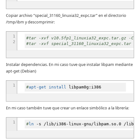
Copiar archivo “special_31160_linuxia32_expc.tar” en el directorio
/tmp/ibm y descomprimir:
1
#tar -xvf v10.5fp1_linuxia32_expc.tar.gz -C /
2
#tar -xvf special_31160_linuxia32_expc.tar -C
Instalar dependencias. En mi caso tuve que instalar libpam mediante
apt-get (Debian)
1
#
apt-get install
libpam0g:i386
En mi caso también tuve que crear un enlace simbólico a la librería:
1
#
ln
-s
/
lib
/
i386-linux-gnu
/
libpam.so.0
/
lib
/
l