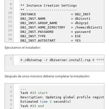
8
**
Instance Creation Settings
9
**
--------------------------
10
INSTANCE = DB2_INST
11
DB2_INST.NAME = db2inst1
12
DB2_INST.GROUP_NAME = db2grp1
13
DB2_INST.HOME_DIRECTORY =
/
home
/
db2inst1
14
DB2_INST.PASSWORD = password
15
DB2_INST.TYPE = ESE
16
DB2_INST.AUTOSTART = YES
17
DB2_INST.START_DURING_INSTALL = YES
Ejecutamos el instalador:
18
DB2_INST.SVCENAME = db2cdb2inst1
19
DB2_INST.PORT_NUMBER =
50000
20
DB2_INST.FENCED_USERNAME = db2inst1
1
#
.
/
db2setup
-r
db2server-install.rsp
# ******
21
DB2_INST.FENCED_GROUP_NAME = db2grp1
22
DB2_INST.FENCED_HOME_DIRECTORY =
/
home
/
db2ins
23
DB2_INST.FENCED_PASSWORD = password
Después de unos minutos debería completar la instalación:
1
...
2
Task
#33 start
3
Description: Updating global profile registry
4
Estimated
time
3
second
(
s
)
5
Task
#33 end
6