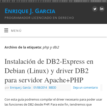
Enrique J. Garcia
PROGRAMADOR LICENCIADO EN DERECHO
MENÚ
php y db2
Archivo de la etiqueta:
Instalación de DB2-Express en
Debian (Linux) y driver DB2
para servidor Apache+PHP
por
Enrique J. Garcí­a
|
01/08/2014
|
BBDD
Deja un comentario
Con esta guía podremos compilar el driver necesario para poder usar
las funciones de DB2 desde PHP. Para este fin, tendremos que