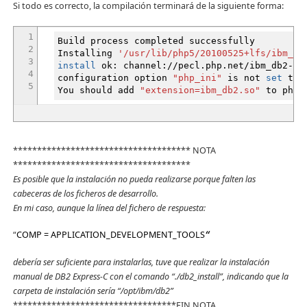
Si todo es correcto, la compilación terminará de la siguiente forma:
1
Build process completed successfully
2
Installing
'/usr/lib/php5/20100525+lfs/ibm_db
3
install
ok: channel:
//
pecl.php.net
/
ibm_db2-1.
4
configuration option
"php_ini"
is not
set
to p
5
You should add
"extension=ibm_db2.so"
to php.
************************************* NOTA
*************************************
Es posible que la instalación no pueda realizarse porque falten las
cabeceras de los ficheros de desarrollo.
En mi caso, aunque la línea del fichero de respuesta:
“
COMP = APPLICATION_DEVELOPMENT_TOOLS
“
debería ser suficiente para instalarlas, tuve que realizar la instalación
manual de DB2 Express-C con el comando “./db2_install”, indicando que la
carpeta de instalación sería “/opt/ibm/db2”
**********************************FIN NOTA